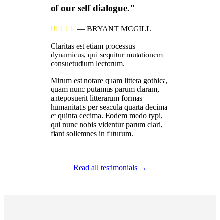
of our self dialogue."





—
BRYANT MCGILL
Claritas est etiam processus
dynamicus, qui sequitur mutationem
consuetudium lectorum.
Mirum est notare quam littera gothica,
quam nunc putamus parum claram,
anteposuerit litterarum formas
humanitatis per seacula quarta decima
et quinta decima. Eodem modo typi,
qui nunc nobis videntur parum clari,
fiant sollemnes in futurum.
Read all testimonials →