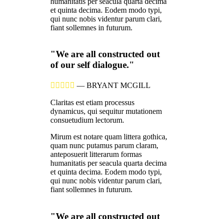
humanitatis per seacula quarta decima
et quinta decima. Eodem modo typi,
qui nunc nobis videntur parum clari,
fiant sollemnes in futurum.
"We are all constructed out
of our self dialogue."





—
BRYANT MCGILL
Claritas est etiam processus
dynamicus, qui sequitur mutationem
consuetudium lectorum.
Mirum est notare quam littera gothica,
quam nunc putamus parum claram,
anteposuerit litterarum formas
humanitatis per seacula quarta decima
et quinta decima. Eodem modo typi,
qui nunc nobis videntur parum clari,
fiant sollemnes in futurum.
"We are all constructed out